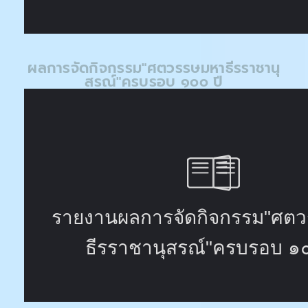
ผลการจัดกิจกรรม"ศตวรรษมหาธีรราชานุ
สรณ์"ครบรอบ ๑๐๐ ปี​